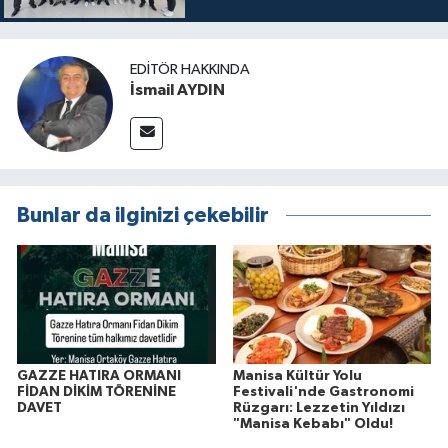
EDITÖR HAKKINDA
İsmail AYDIN
Bunlar da ilginizi çekebilir
GAZZE HATIRA ORMANI
Manisa Kültür Yolu
FİDAN DİKİM TÖRENİNE
Festivali'nde Gastronomi
DAVET
Rüzgarı: Lezzetin Yıldızı
"Manisa Kebabı" Oldu!