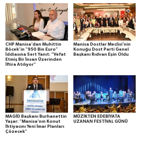
CHP Manisa’dan Muhittin
Manisa Dostlar Meclisi’nin
Böcek’in "950 Bin Euro"
Konuğu Dost Parti Genel
İddiasına Sert Yanıt: "Vefat
Başkanı Rıdvan Eşin Oldu
Etmiş Bir İnsan Üzerinden
İftira Atılıyor"
MAGİD Başkanı Burhanettin
MÜZİKTEN EDEBİYATA
Yaşar: "Manisa’nın Konut
UZANAN FESTİVAL GÜNÜ
İhtiyacını Yeni İmar Planları
Çözecek"