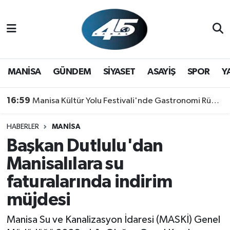
MANİSA
Hava Durumu
GÜNDEM
Trafik Durumu
MANİSA
GÜNDEM
SİYASET
ASAYİŞ
SPOR
Y
SİYASET
Süper Lig Puan Durumu ve Fikstür
16:59
Manisa Kültür Yolu Festivali'nde Gastronomi Rüzgarı: Lezzetin Yıldızı "Manisa Kebabı" Oldu!
ASAYİŞ
Tüm Manşetler
HABERLER
MANİSA
Başkan Dutlulu'dan
SPOR
Son Dakika Haberleri
Manisalılara su
YAŞAM
Haber Arşivi
faturalarında indirim
müjdesi
RESMİ REKLAM
Manisa Su ve Kanalizasyon İdaresi (MASKİ) Genel