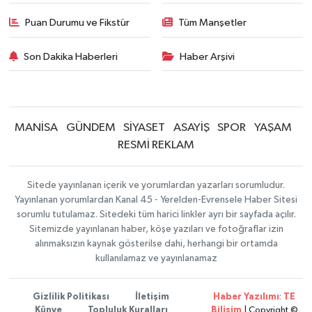
Puan Durumu ve Fikstür
Tüm Manşetler
Son Dakika Haberleri
Haber Arşivi
MANİSA
GÜNDEM
SİYASET
ASAYİŞ
SPOR
YAŞAM
RESMİ REKLAM
Sitede yayınlanan içerik ve yorumlardan yazarları sorumludur.
Yayınlanan yorumlardan Kanal 45 - Yerelden-Evrensele Haber Sitesi
sorumlu tutulamaz. Sitedeki tüm harici linkler ayrı bir sayfada açılır.
Sitemizde yayınlanan haber, köşe yazıları ve fotoğraflar izin
alınmaksızın kaynak gösterilse dahi, herhangi bir ortamda
kullanılamaz ve yayınlanamaz
Gizlilik Politikası
İletişim
Haber Yazılımı
:
TE
Künye
Topluluk Kuralları
Bilişim
| Copyright ©