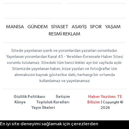
MANİSA
GÜNDEM
SİYASET
ASAYİŞ
SPOR
YAŞAM
RESMİ REKLAM
Sitede yayınlanan içerik ve yorumlardan yazarları sorumludur.
Yayınlanan yorumlardan Kanal 45 - Yerelden-Evrensele Haber Sitesi
sorumlu tutulamaz. Sitedeki tüm harici linkler ayrı bir sayfada açılır.
Sitemizde yayınlanan haber, köşe yazıları ve fotoğraflar izin
alınmaksızın kaynak gösterilse dahi, herhangi bir ortamda
kullanılamaz ve yayınlanamaz
Gizlilik Politikası
İletişim
Haber Yazılımı
:
TE
Künye
Topluluk Kuralları
Bilişim
| Copyright ©
Yayın İlkeleri
2026
En iyi site deneyimi sağlamak için çerezlerden