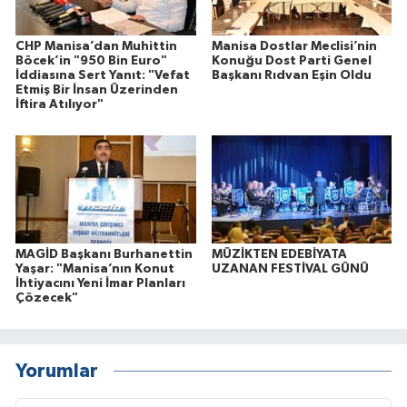
CHP Manisa’dan Muhittin
Manisa Dostlar Meclisi’nin
Böcek’in "950 Bin Euro"
Konuğu Dost Parti Genel
İddiasına Sert Yanıt: "Vefat
Başkanı Rıdvan Eşin Oldu
Etmiş Bir İnsan Üzerinden
İftira Atılıyor"
MAGİD Başkanı Burhanettin
MÜZİKTEN EDEBİYATA
Yaşar: "Manisa’nın Konut
UZANAN FESTİVAL GÜNÜ
İhtiyacını Yeni İmar Planları
Çözecek"
Yorumlar