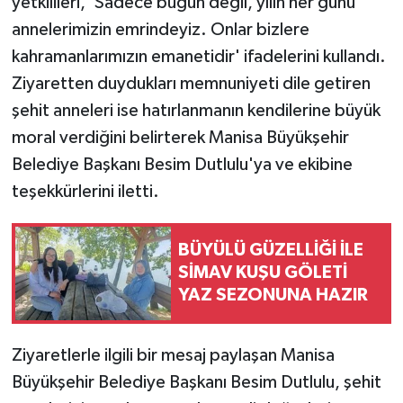
yetkilileri, 'Sadece bugün değil, yılın her günü
annelerimizin emrindeyiz. Onlar bizlere
kahramanlarımızın emanetidir' ifadelerini kullandı.
Ziyaretten duydukları memnuniyeti dile getiren
şehit anneleri ise hatırlanmanın kendilerine büyük
moral verdiğini belirterek Manisa Büyükşehir
Belediye Başkanı Besim Dutlulu'ya ve ekibine
teşekkürlerini iletti.
BÜYÜLÜ GÜZELLİĞİ İLE
SİMAV KUŞU GÖLETİ
YAZ SEZONUNA HAZIR
Ziyaretlerle ilgili bir mesaj paylaşan Manisa
Büyükşehir Belediye Başkanı Besim Dutlulu, şehit