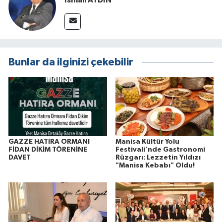
Bunlar da ilginizi çekebilir
GAZZE HATIRA ORMANI
Manisa Kültür Yolu
FİDAN DİKİM TÖRENİNE
Festivali'nde Gastronomi
DAVET
Rüzgarı: Lezzetin Yıldızı
"Manisa Kebabı" Oldu!