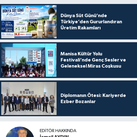
Dünya Süt Günü’nde
Türkiye’den Gururlandıran
Üretim Rakamları
Manisa Kültür Yolu
Festivali’nde Genç Sesler ve
Geleneksel Miras Coşkusu
Diplomanın Ötesi: Kariyerde
Ezber Bozanlar
EDITÖR HAKKINDA
İsmail AYDIN