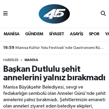
MANİSA
Hava Durumu
GÜNDEM
Trafik Durumu
MANİSA
GÜNDEM
SİYASET
ASAYİŞ
SPOR
Y
SİYASET
Süper Lig Puan Durumu ve Fikstür
16:59
Manisa Kültür Yolu Festivali'nde Gastronomi Rüzgarı: Lezzetin Yıldızı "Manisa Kebabı" Oldu!
ASAYİŞ
Tüm Manşetler
HABERLER
MANİSA
Başkan Dutlulu şehit
SPOR
Son Dakika Haberleri
annelerini yalnız bırakmadı
YAŞAM
Haber Arşivi
Manisa Büyükşehir Belediyesi, sevgi ve
RESMİ REKLAM
fedakarlığın sembolü olan Anneler Günü'nde şehit
annelerini yalnız bırakmadı. Şehitlerimizin emaneti
olan anneleri ziyaret eden belediye ekipleri,