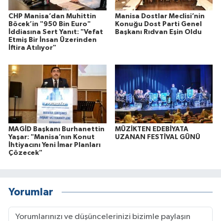
CHP Manisa’dan Muhittin
Manisa Dostlar Meclisi’nin
Böcek’in "950 Bin Euro"
Konuğu Dost Parti Genel
İddiasına Sert Yanıt: "Vefat
Başkanı Rıdvan Eşin Oldu
Etmiş Bir İnsan Üzerinden
İftira Atılıyor"
MAGİD Başkanı Burhanettin
MÜZİKTEN EDEBİYATA
Yaşar: "Manisa’nın Konut
UZANAN FESTİVAL GÜNÜ
İhtiyacını Yeni İmar Planları
Çözecek"
Yorumlar