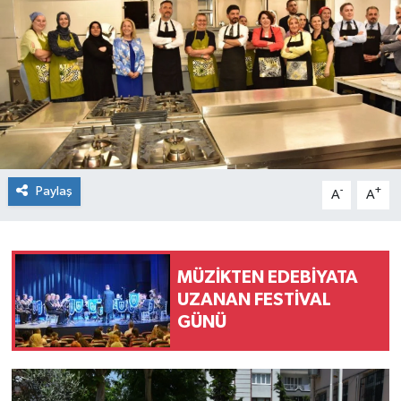
Paylaş
-
+
A
A
MÜZİKTEN EDEBİYATA
UZANAN FESTİVAL
GÜNÜ