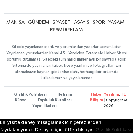
MANİSA
GÜNDEM
SİYASET
ASAYİŞ
SPOR
YAŞAM
RESMİ REKLAM
Sitede yayınlanan içerik ve yorumlardan yazarları sorumludur.
Yayınlanan yorumlardan Kanal 45 - Yerelden-Evrensele Haber Sitesi
sorumlu tutulamaz. Sitedeki tüm harici linkler ayrı bir sayfada açılır.
Sitemizde yayınlanan haber, köşe yazıları ve fotoğraflar izin
alınmaksızın kaynak gösterilse dahi, herhangi bir ortamda
kullanılamaz ve yayınlanamaz
Gizlilik Politikası
İletişim
Haber Yazılımı
:
TE
Künye
Topluluk Kuralları
Bilişim
| Copyright ©
Yayın İlkeleri
2026
En iyi site deneyimi sağlamak için çerezlerden
faydalanıyoruz. Detaylar için lütfen tıklayın.
Gizlilik Politikası