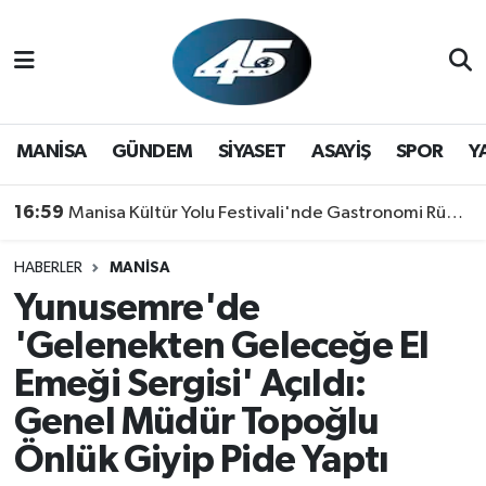
MANİSA
Hava Durumu
GÜNDEM
Trafik Durumu
MANİSA
GÜNDEM
SİYASET
ASAYİŞ
SPOR
Y
SİYASET
Süper Lig Puan Durumu ve Fikstür
16:59
Manisa Kültür Yolu Festivali'nde Gastronomi Rüzgarı: Lezzetin Yıldızı "Manisa Kebabı" Oldu!
ASAYİŞ
Tüm Manşetler
HABERLER
MANİSA
Yunusemre'de
SPOR
Son Dakika Haberleri
'Gelenekten Geleceğe El
YAŞAM
Haber Arşivi
Emeği Sergisi' Açıldı:
Genel Müdür Topoğlu
RESMİ REKLAM
Önlük Giyip Pide Yaptı