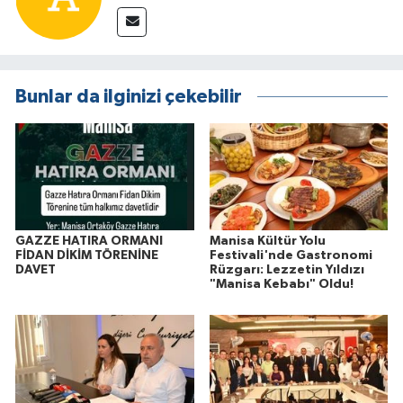
Bunlar da ilginizi çekebilir
GAZZE HATIRA ORMANI
Manisa Kültür Yolu
FİDAN DİKİM TÖRENİNE
Festivali'nde Gastronomi
DAVET
Rüzgarı: Lezzetin Yıldızı
"Manisa Kebabı" Oldu!