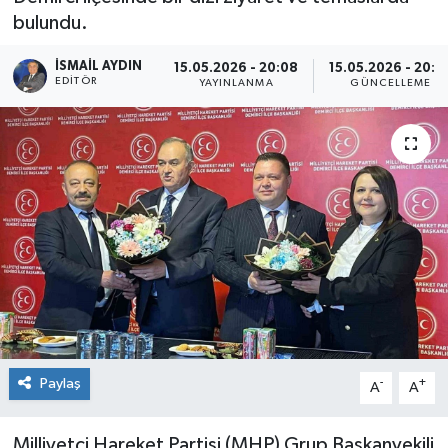
bulundu.
İSMAIL AYDIN
15.05.2026 - 20:08
15.05.2026 - 20:3
EDITÖR
YAYINLANMA
GÜNCELLEME
Paylaş
-
+
A
A
Milliyetçi Hareket Partisi (MHP) Grup Başkanvekili