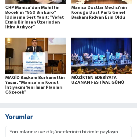
CHP Manisa’dan Muhittin
Manisa Dostlar Meclisi’nin
Böcek’in "950 Bin Euro"
Konuğu Dost Parti Genel
İddiasına Sert Yanıt: "Vefat
Başkanı Rıdvan Eşin Oldu
Etmiş Bir İnsan Üzerinden
İftira Atılıyor"
MAGİD Başkanı Burhanettin
MÜZİKTEN EDEBİYATA
Yaşar: "Manisa’nın Konut
UZANAN FESTİVAL GÜNÜ
İhtiyacını Yeni İmar Planları
Çözecek"
Yorumlar