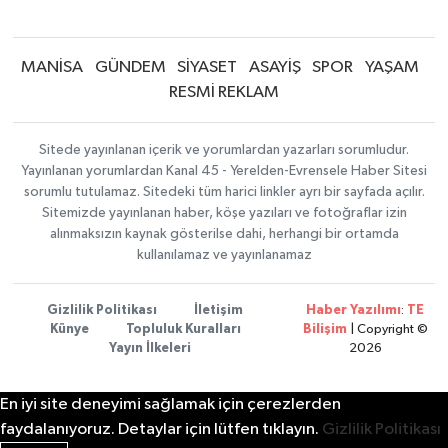
MANİSA
GÜNDEM
SİYASET
ASAYİŞ
SPOR
YAŞAM
RESMİ REKLAM
Sitede yayınlanan içerik ve yorumlardan yazarları sorumludur.
Yayınlanan yorumlardan Kanal 45 - Yerelden-Evrensele Haber Sitesi
sorumlu tutulamaz. Sitedeki tüm harici linkler ayrı bir sayfada açılır.
Sitemizde yayınlanan haber, köşe yazıları ve fotoğraflar izin
alınmaksızın kaynak gösterilse dahi, herhangi bir ortamda
kullanılamaz ve yayınlanamaz
Gizlilik Politikası
İletişim
Haber Yazılımı
:
TE
Künye
Topluluk Kuralları
Bilişim
| Copyright ©
Yayın İlkeleri
2026
En iyi site deneyimi sağlamak için çerezlerden
faydalanıyoruz. Detaylar için lütfen tıklayın.
Gizlilik Politikası