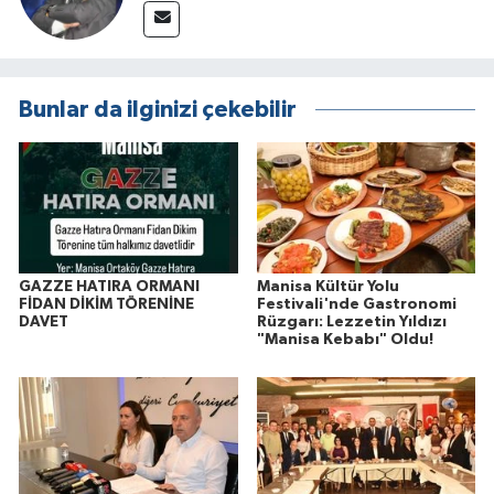
Bunlar da ilginizi çekebilir
GAZZE HATIRA ORMANI
Manisa Kültür Yolu
FİDAN DİKİM TÖRENİNE
Festivali'nde Gastronomi
DAVET
Rüzgarı: Lezzetin Yıldızı
"Manisa Kebabı" Oldu!