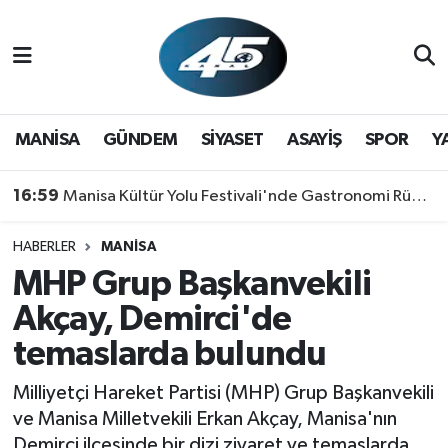
MANİSA
Hava Durumu
GÜNDEM
Trafik Durumu
MANİSA
GÜNDEM
SİYASET
ASAYİŞ
SPOR
Y
SİYASET
Süper Lig Puan Durumu ve Fikstür
16:59
Manisa Kültür Yolu Festivali'nde Gastronomi Rüzgarı: Lezzetin Yıldızı "Manisa Kebabı" Oldu!
ASAYİŞ
Tüm Manşetler
HABERLER
MANİSA
MHP Grup Başkanvekili
SPOR
Son Dakika Haberleri
Akçay, Demirci'de
YAŞAM
Haber Arşivi
temaslarda bulundu
RESMİ REKLAM
Milliyetçi Hareket Partisi (MHP) Grup Başkanvekili
ve Manisa Milletvekili Erkan Akçay, Manisa'nın
Demirci ilçesinde bir dizi ziyaret ve temaslarda