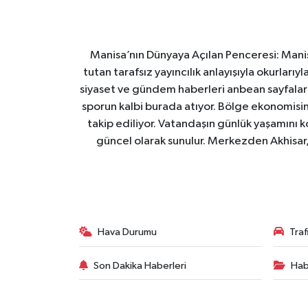
Manisa’nın Dünyaya Açılan Penceresi: Manis
tutan tarafsız yayıncılık anlayışıyla okurları
siyaset ve gündem haberleri anbean sayfalarım
sporun kalbi burada atıyor. Bölge ekonomisin
takip ediliyor. Vatandaşın günlük yaşamını ko
güncel olarak sunulur. Merkezden Akhisar, 
Hava Durumu
Tra
Son Dakika Haberleri
Hab