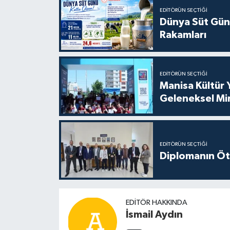
EDITÖRÜN SEÇTIĞI
Dünya Süt Gün
Rakamları
EDITÖRÜN SEÇTIĞI
Manisa Kültür 
Geleneksel Mi
EDITÖRÜN SEÇTIĞI
Diplomanın Öt
EDITÖR HAKKINDA
İsmail Aydın