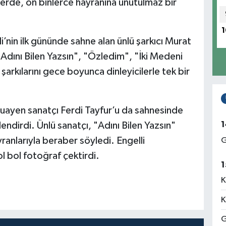
erde, on binlerce hayranına unutulmaz bir
1
li’nin ilk gününde sahne alan ünlü şarkıcı Murat
"Adını Bilen Yazsın", "Özledim", "İki Medeni
şarkılarını gece boyunca dinleyicilerle tek bir
uayen sanatçı Ferdi Tayfur’u da sahnesinde
1
endirdi. Ünlü sanatçı, "Adını Bilen Yazsın"
ranlarıyla beraber söyledi. Engelli
G
l bol fotoğraf çektirdi.
1
K
K
G