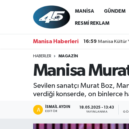
MANİSA
GÜNDEM
MANİSA
Hava Durumu
RESMİ REKLAM
GÜNDEM
Trafik Durumu
Manisa Haberleri
16:59
Manisa Kültür 
SİYASET
Süper Lig Puan Durumu ve Fikstür
HABERLER
MAGAZİN
Manisa Murat 
ASAYİŞ
Tüm Manşetler
SPOR
Son Dakika Haberleri
Sevilen sanatçı Murat Boz, Man
verdiği konserde, on binlerce 
YAŞAM
Haber Arşivi
İSMAIL AYDIN
18.05.2025 - 13:43
RESMİ REKLAM
EDITÖR
YAYINLANMA
GÖ