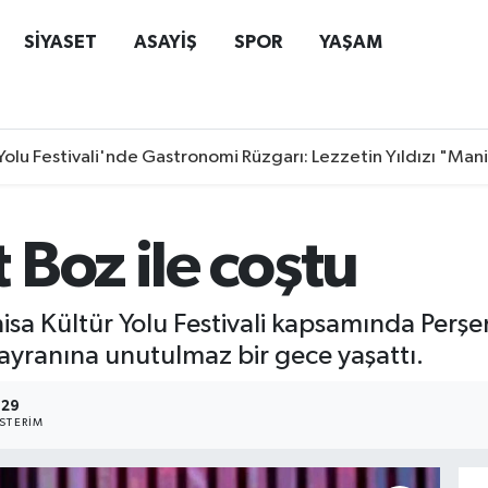
SİYASET
ASAYİŞ
SPOR
YAŞAM
Yolu Festivali'nde Gastronomi Rüzgarı: Lezzetin Yıldızı "Man
Boz ile coştu
isa Kültür Yolu Festivali kapsamında Per
hayranına unutulmaz bir gece yaşattı.
29
STERIM