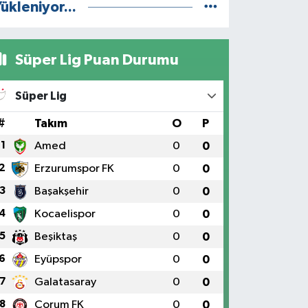
ükleniyor...
Süper Lig Puan Durumu
Süper Lig
#
Takım
O
P
1
Amed
0
0
2
Erzurumspor FK
0
0
3
Başakşehir
0
0
4
Kocaelispor
0
0
5
Beşiktaş
0
0
6
Eyüpspor
0
0
7
Galatasaray
0
0
8
Çorum FK
0
0