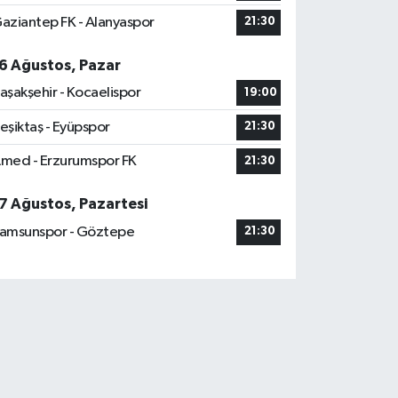
aziantep FK - Alanyaspor
21:30
6 Ağustos, Pazar
aşakşehir - Kocaelispor
19:00
eşiktaş - Eyüpspor
21:30
med - Erzurumspor FK
21:30
7 Ağustos, Pazartesi
amsunspor - Göztepe
21:30