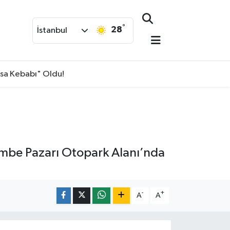
°
28
İstanbul
isa Kebabı" Oldu!
şembe Pazarı Otopark Alanı’nda
-
+
A
A