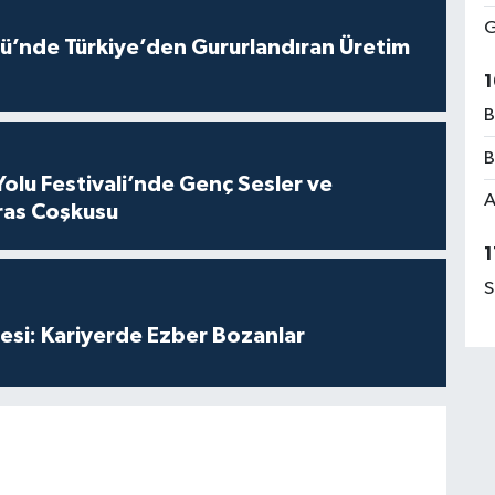
G
ü’nde Türkiye’den Gururlandıran Üretim
1
B
B
Yolu Festivali’nde Genç Sesler ve
A
ras Coşkusu
1
S
esi: Kariyerde Ezber Bozanlar