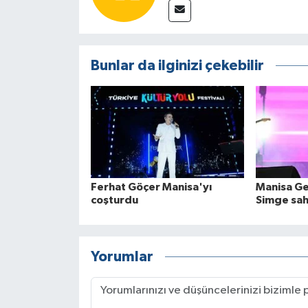
Bunlar da ilginizi çekebilir
Ferhat Göçer Manisa'yı
Manisa Ge
coşturdu
Simge sah
Yorumlar