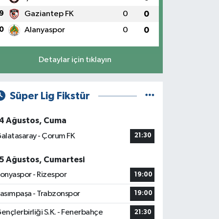
9
Gaziantep FK
0
0
0
Alanyaspor
0
0
Detaylar için tıklayın
Süper Lig Fikstür
4 Ağustos, Cuma
alatasaray - Çorum FK
21:30
5 Ağustos, Cumartesi
onyaspor - Rizespor
19:00
asımpaşa - Trabzonspor
19:00
ençlerbirliği S.K. - Fenerbahçe
21:30