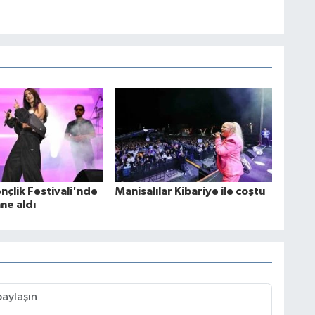
nçlik Festivali'nde
Manisalılar Kibariye ile coştu
ne aldı