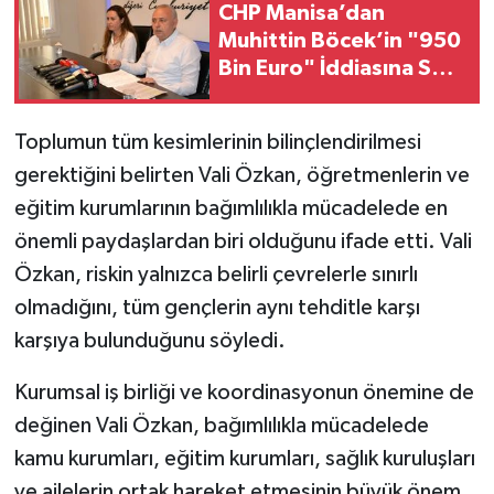
CHP Manisa’dan
Muhittin Böcek’in "950
Bin Euro" İddiasına Sert
Yanıt: "Vefat Etmiş Bir
İnsan Üzerinden İftira
Toplumun tüm kesimlerinin bilinçlendirilmesi
Atılıyor"
gerektiğini belirten Vali Özkan, öğretmenlerin ve
eğitim kurumlarının bağımlılıkla mücadelede en
önemli paydaşlardan biri olduğunu ifade etti. Vali
Özkan, riskin yalnızca belirli çevrelerle sınırlı
olmadığını, tüm gençlerin aynı tehditle karşı
karşıya bulunduğunu söyledi.
Kurumsal iş birliği ve koordinasyonun önemine de
değinen Vali Özkan, bağımlılıkla mücadelede
kamu kurumları, eğitim kurumları, sağlık kuruluşları
ve ailelerin ortak hareket etmesinin büyük önem