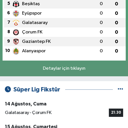
5
Beşiktaş
0
0
6
Eyüpspor
0
0
7
Galatasaray
0
0
8
Çorum FK
0
0
9
Gaziantep FK
0
0
10
Alanyaspor
0
0
Detaylar için tıklayın
Süper Lig Fikstür
14 Ağustos, Cuma
Galatasaray - Çorum FK
21:30
15 Ağustos, Cumartesi