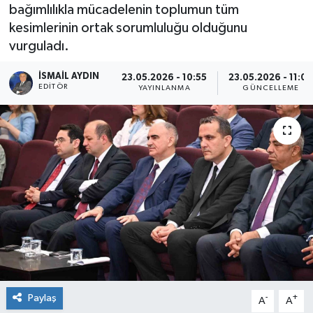
bağımlılıkla mücadelenin toplumun tüm
kesimlerinin ortak sorumluluğu olduğunu
vurguladı.
İSMAIL AYDIN
23.05.2026 - 10:55
23.05.2026 - 11:0
EDITÖR
YAYINLANMA
GÜNCELLEME
Paylaş
-
+
A
A