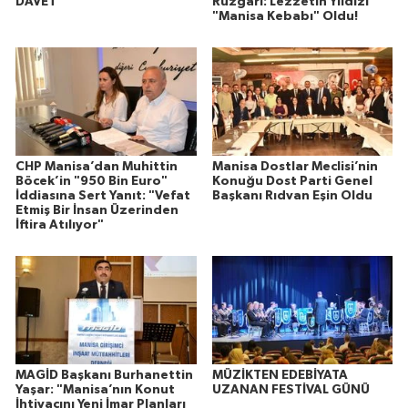
DAVET
Rüzgarı: Lezzetin Yıldızı
"Manisa Kebabı" Oldu!
CHP Manisa’dan Muhittin
Manisa Dostlar Meclisi’nin
Böcek’in "950 Bin Euro"
Konuğu Dost Parti Genel
İddiasına Sert Yanıt: "Vefat
Başkanı Rıdvan Eşin Oldu
Etmiş Bir İnsan Üzerinden
İftira Atılıyor"
MAGİD Başkanı Burhanettin
MÜZİKTEN EDEBİYATA
Yaşar: "Manisa’nın Konut
UZANAN FESTİVAL GÜNÜ
İhtiyacını Yeni İmar Planları