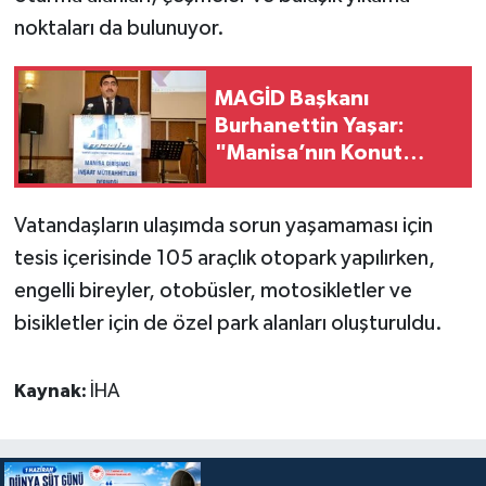
noktaları da bulunuyor.
MAGİD Başkanı
Burhanettin Yaşar:
"Manisa’nın Konut
İhtiyacını Yeni İmar
Planları Çözecek"
Vatandaşların ulaşımda sorun yaşamaması için
tesis içerisinde 105 araçlık otopark yapılırken,
engelli bireyler, otobüsler, motosikletler ve
bisikletler için de özel park alanları oluşturuldu.
Kaynak:
İHA