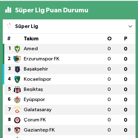
Süper Lig Puan Durumu
Süper Lig
#
Takım
O
P
1
Amed
0
0
2
Erzurumspor FK
0
0
3
Başakşehir
0
0
4
Kocaelispor
0
0
5
Beşiktaş
0
0
6
Eyüpspor
0
0
7
Galatasaray
0
0
8
Çorum FK
0
0
9
Gaziantep FK
0
0