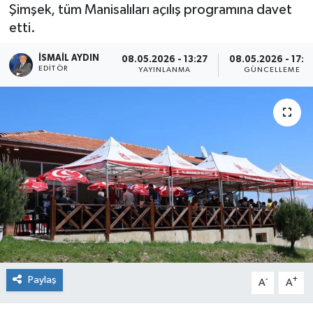
Şimşek, tüm Manisalıları açılış programına davet
etti.
İSMAIL AYDIN
08.05.2026 - 13:27
08.05.2026 - 17:1
EDITÖR
YAYINLANMA
GÜNCELLEME
Paylaş
-
+
A
A