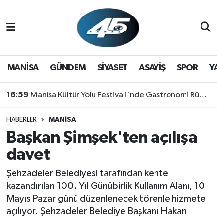
MANİSA
Hava Durumu
GÜNDEM
Trafik Durumu
MANİSA
GÜNDEM
SİYASET
ASAYİŞ
SPOR
Y
SİYASET
Süper Lig Puan Durumu ve Fikstür
16:59
Manisa Kültür Yolu Festivali'nde Gastronomi Rüzgarı: Lezzetin Yıldızı "Manisa Kebabı" Oldu!
ASAYİŞ
Tüm Manşetler
HABERLER
MANİSA
Başkan Şimşek'ten açılışa
SPOR
Son Dakika Haberleri
davet
YAŞAM
Haber Arşivi
Şehzadeler Belediyesi tarafından kente
RESMİ REKLAM
kazandırılan 100. Yıl Günübirlik Kullanım Alanı, 10
Mayıs Pazar günü düzenlenecek törenle hizmete
açılıyor. Şehzadeler Belediye Başkanı Hakan