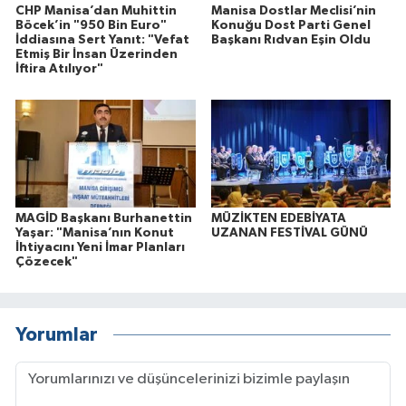
CHP Manisa’dan Muhittin
Manisa Dostlar Meclisi’nin
Böcek’in "950 Bin Euro"
Konuğu Dost Parti Genel
İddiasına Sert Yanıt: "Vefat
Başkanı Rıdvan Eşin Oldu
Etmiş Bir İnsan Üzerinden
İftira Atılıyor"
MAGİD Başkanı Burhanettin
MÜZİKTEN EDEBİYATA
Yaşar: "Manisa’nın Konut
UZANAN FESTİVAL GÜNÜ
İhtiyacını Yeni İmar Planları
Çözecek"
Yorumlar