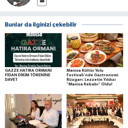
Bunlar da ilginizi çekebilir
GAZZE HATIRA ORMANI
Manisa Kültür Yolu
FİDAN DİKİM TÖRENİNE
Festivali'nde Gastronomi
DAVET
Rüzgarı: Lezzetin Yıldızı
"Manisa Kebabı" Oldu!