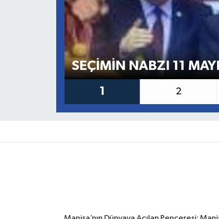
SEÇİMİN NABZI 11 MAY
1
2
Manisa’nın Dünyaya Açılan Penceresi: Manis