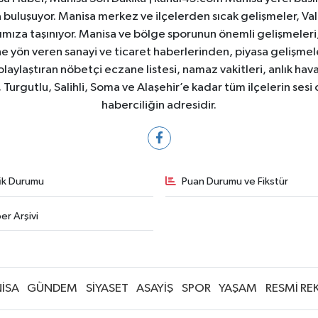
yla buluşuyor. Manisa merkez ve ilçelerden sıcak gelişmeler, Val
ıza taşınıyor. Manisa ve bölge sporunun önemli gelişmeleri, 
e yön veren sanayi ve ticaret haberlerinden, piyasa gelişme
laylaştıran nöbetçi eczane listesi, namaz vakitleri, anlık hava
Turgutlu, Salihli, Soma ve Alaşehir’e kadar tüm ilçelerin sesi 
haberciliğin adresidir.
fik Durumu
Puan Durumu ve Fikstür
er Arşivi
İSA
GÜNDEM
SİYASET
ASAYİŞ
SPOR
YAŞAM
RESMİ RE