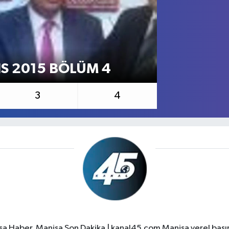
IS 2015 BÖLÜM 4
SEÇİMİN 
3
4
a Haber, Manisa Son Dakika | kanal45.com Manisa yerel basın