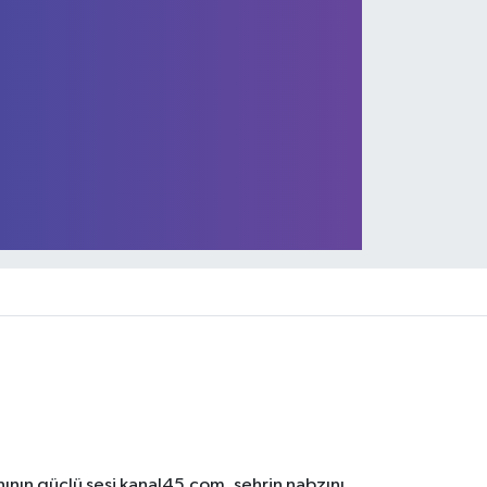
NABZI 11 MAYIS 2015 BÖLÜM 3
ının güçlü sesi kanal45.com, şehrin nabzını