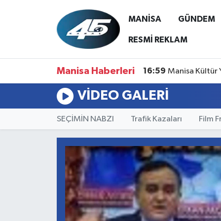
MANİSA
GÜNDEM
MANİSA
Hava Durumu
RESMİ REKLAM
GÜNDEM
Trafik Durumu
Manisa Haberleri
16:59
Manisa Kültür 
SİYASET
Süper Lig Puan Durumu ve Fikstür
VIDEO GALERI
ASAYİŞ
Tüm Manşetler
SEÇİMİN NABZI
Trafik Kazaları
Film 
SPOR
Son Dakika Haberleri
YAŞAM
Haber Arşivi
RESMİ REKLAM